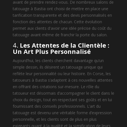
avant de prendre rendez-vous. De nombreux salons de
tatouage à Bastia ont choisi de mettre en place une
tarification transparente et des devis personnalisés en
fonction des attentes de chacun. Cette évolution
permet aux clients d'avoir une idée précise du coût du
tatouage avant même de franchir la porte du salon.
4.
Les Attentes de la Clientèle :
Un Art Plus Personnalisé
Aujourd’hui, les clients cherchent davantage qu’un
simple dessin, ils désirent un tatouage unique qui
reflète leur personnalité ou leur histoire. En Corse, les
tatoueurs à Bastia s’adaptent à ces nouvelles attentes
en offrant des créations sur-mesure. Le rôle du
tatoueur est désormais d’accompagner le client dans le
choix du design, tout en respectant ses goûts et en lui
fournissant des conseils professionnels. L’art du
tatouage est devenu une véritable forme d’expression
personnelle, et les clients sont de plus en plus
exigeants quant à la qualité et la signification de leurs