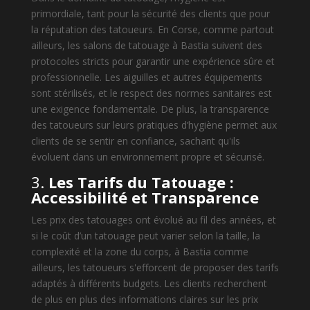
primordiale, tant pour la sécurité des clients que pour
la réputation des tatoueurs. En Corse, comme partout
ailleurs, les salons de tatouage à Bastia suivent des
protocoles stricts pour garantir une expérience sûre et
professionnelle. Les aiguilles et autres équipements
sont stérilisés, et le respect des normes sanitaires est
une exigence fondamentale. De plus, la transparence
des tatoueurs sur leurs pratiques d’hygiène permet aux
clients de se sentir en confiance, sachant qu'ils
évoluent dans un environnement propre et sécurisé.
3.
Les Tarifs du Tatouage :
Accessibilité et Transparence
Les prix des tatouages ont évolué au fil des années, et
si le coût d’un tatouage peut varier selon la taille, la
complexité et la zone du corps, à Bastia comme
ailleurs, les tatoueurs s'efforcent de proposer des tarifs
adaptés à différents budgets. Les clients recherchent
de plus en plus des informations claires sur les prix