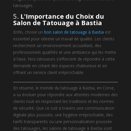
tatouages.
5.
L'Importance du Choix du
Salon de Tatouage à Bastia
Enfin, choisir un
bon salon de tatouage à Bastia
est
essentiel pour obtenir un travail de qualité. Les clients
recherchent un environnement accueillant, des
professionnels qualifiés et une ambiance qui les mette
à l’aise. Nos tatoueurs s’efforcent de répondre à cette
demande en créant des espaces chaleureux et en
offrant un service client irréprochable.
En résumé, le monde du tatouage à Bastia, en Corse,
a su évoluer pour répondre aux attentes modernes des
clients tout en respectant les traditions et les normes
de sécurité. Que ce soit à travers une communication
digitale plus poussée, une hygiène irréprochable, des
tarifs transparents ou une personnalisation poussée
des tatouages, les salons de tatouage à Bastia sont