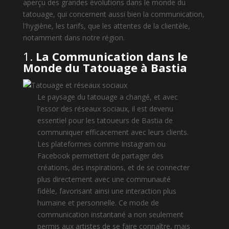
aperçu des grandes évolutions dans le monde du
tatouage, qui concernent aussi bien la communication,
l'hygiène, les tarifs, que les attentes de la clientèle,
notamment dans notre région.
1.
La Communication dans le
Monde du Tatouage à Bastia
Le paysage du tatouage a changé, et avec
l'essor des réseaux sociaux, il est devenu
essentiel pour les tatoueurs de Bastia de
communiquer efficacement avec leurs clients.
Les plateformes comme Instagram ou
Facebook permettent de partager des
créations, des inspirations, et de se connecter
plus directement avec une communauté
fidèle, favorisant ainsi une interaction plus
humaine et personnelle. Ce mode de
communication instantané a non seulement
permis aux artistes de se faire connaître, mais