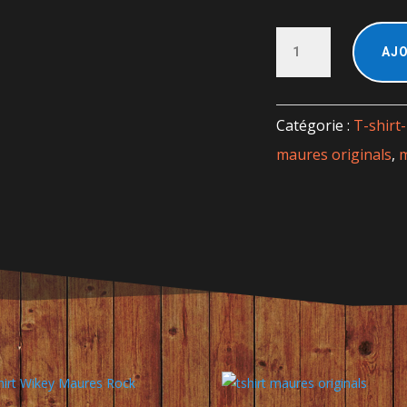
quantité
AJO
de
Tshirt
MOR
Goku
Catégorie :
T-shir
maures originals
,