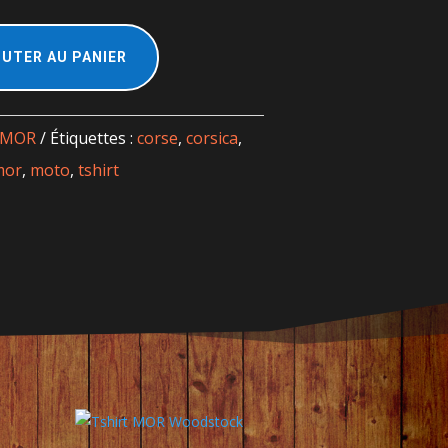
UTER AU PANIER
t-MOR
Étiquettes :
corse
,
corsica
,
mor
,
moto
,
tshirt